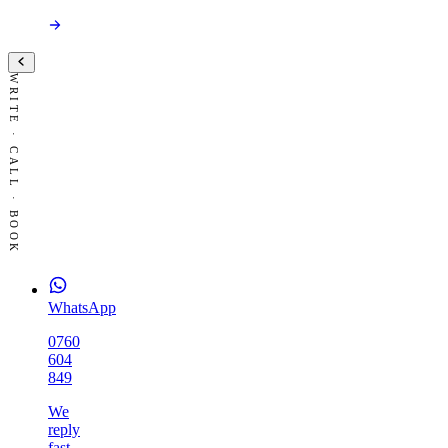
WRITE · CALL · BOOK
WhatsApp
0760
604
849
We
reply
fast