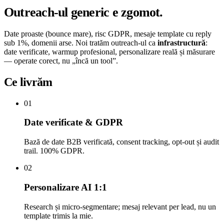
Outreach-ul generic e zgomot.
Date proaste (bounce mare), risc GDPR, mesaje template cu reply
sub 1%, domenii arse. Noi tratăm outreach-ul ca
infrastructură
:
date verificate, warmup profesional, personalizare reală și măsurare
— operate corect, nu „încă un tool”.
Ce livrăm
0
1
Date verificate & GDPR
Bază de date B2B verificată, consent tracking, opt-out și audit
trail. 100% GDPR.
0
2
Personalizare AI 1:1
Research și micro-segmentare; mesaj relevant per lead, nu un
template trimis la mie.